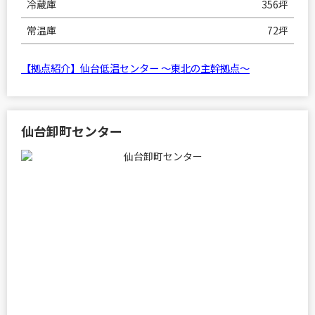
冷蔵庫
356坪
常温庫
72坪
【拠点紹介】仙台低温センター ～東北の主幹拠点～
仙台卸町センター