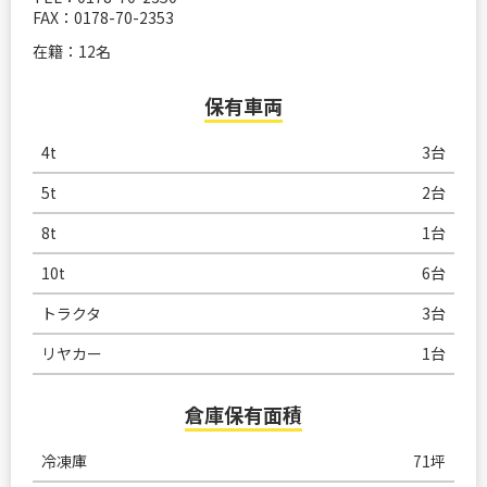
FAX：0178-70-2353
在籍：12名
保有車両
4t
3台
5t
2台
8t
1台
10t
6台
トラクタ
3台
リヤカー
1台
倉庫保有面積
冷凍庫
71坪