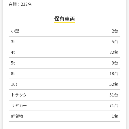
在籍：212名
保有車両
小型
2台
3t
5台
4t
22台
5t
9台
8t
18台
10t
52台
トラクタ
51台
リヤカー
71台
軽貨物
1台