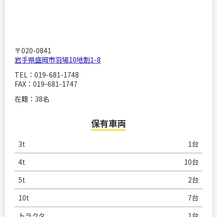
〒020-0841
岩手県盛岡市羽場10地割1-8
TEL：019-681-1748
FAX：019-681-1747
在籍：38名
保有車両
3t
1台
4t
10台
5t
2台
10t
7台
トラクタ
1台