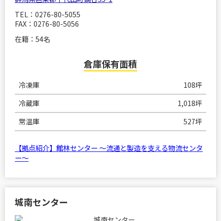
TEL：0276-80-5055
FAX：0276-80-5056
在籍：54名
倉庫保有面積
冷凍庫
108坪
冷蔵庫
1,018坪
常温庫
527坪
【拠点紹介】館林センター ～流通と製造を支える物流センタ
ー～
城南センター