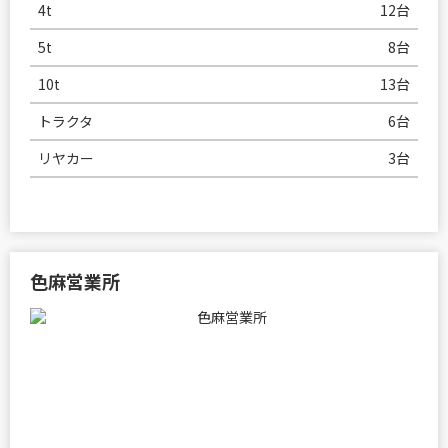
4t
12台
5t
8台
10t
13台
トラクタ
6台
リヤカー
3台
色麻営業所