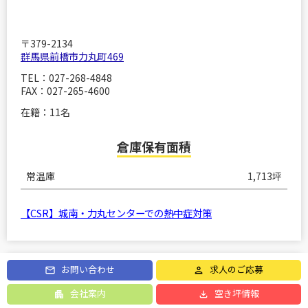
〒379-2134
群馬県前橋市力丸町469
TEL：027-268-4848
FAX：027-265-4600
在籍：11名
倉庫保有面積
常温庫
1,713坪
【CSR】城南・力丸センターでの熱中症対策
お問い合わせ
求人のご応募
伊勢崎低温センター
会社案内
空き坪情報