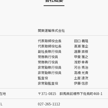
関東運輸株式会社
代表取締役会長
田口 義隆
代表取締役社長
髙瀨 雅企
副社長執行役員
遠藤 直樹
常務執行役員
甲斐 雅之
常務執行役員
浅野 幸寿
非常勤執行役員
河合 秀治
非常勤執行役員
高橋 光貴
監査役
土屋 達次
非常勤監査役
伊藤 信彦
在地
〒371-0815 群馬県前橋市下佐鳥町468-1
L
027-265-1112