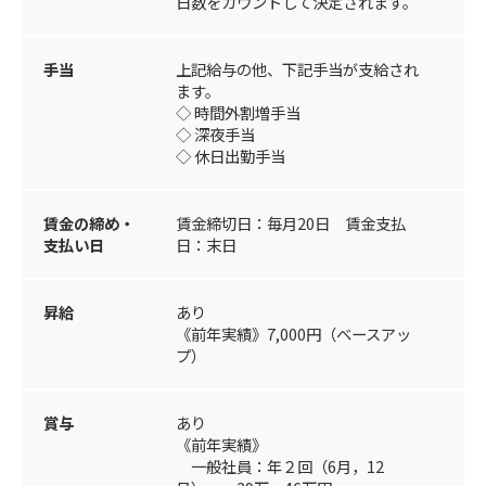
日数をカウントして決定されます。
手当
上記給与の他、下記手当が支給され
ます。
◇ 時間外割増手当
◇ 深夜手当
◇ 休日出勤手当
賃金の締め・
賃金締切日：毎月20日 賃金支払
支払い日
日：末日
昇給
あり
《前年実績》7,000円（ベースアッ
プ）
賞与
あり
《前年実績》
一般社員：年２回（6月，12